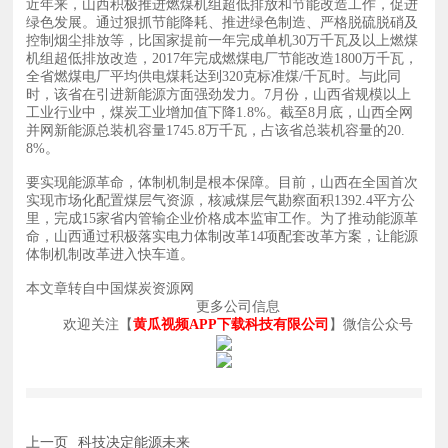
近年来，山西积极推进燃煤机组超低排放和节能改造工作，促进
绿色发展。通过狠抓节能降耗、推进绿色制造、严格脱硫脱硝及
控制烟尘排放等，比国家提前一年完成单机30万千瓦及以上燃煤
机组超低排放改造，2017年完成燃煤电厂节能改造1800万千瓦，
全省燃煤电厂平均供电煤耗达到320克标准煤/千瓦时。与此同
时，该省在引进新能源方面强劲发力。7月份，山西省规模以上
工业行业中，煤炭工业增加值下降1.8%。截至8月底，山西全网
并网新能源总装机容量1745.8万千瓦，占该省总装机容量的20.
8%。
要实现能源革命，体制机制是根本保障。目前，山西在全国首次
实现市场化配置煤层气资源，核减煤层气勘察面积1392.4平方公
里，完成15家省内管输企业价格成本监审工作。为了推动能源革
命，山西通过积极落实电力体制改革14项配套改革方案，让能源
体制机制改革进入快车道。
本文章转自中国煤炭资源网
更多公司信息
欢迎关注【
黄瓜视频APP下载科技有限公司
】微信公众号
上一页
科技决定能源未来